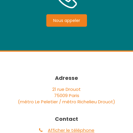
Nous appeler
Adresse
21 rue Drouot
75009
Paris
(métro Le Peletier / métro Richelieu Drouot)
Contact
Afficher le téléphone