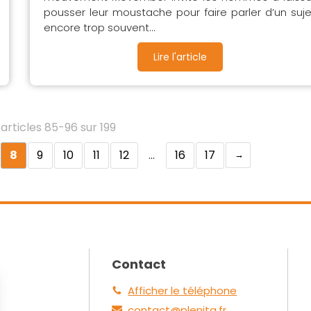
pousser leur moustache pour faire parler d’un suje
encore trop souvent...
Lire l'article
articles 85-96 sur 199
8
9
10
11
12
…
16
17
Contact
Afficher le téléphone
contact@plenita.fr