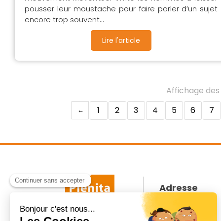
pousser leur moustache pour faire parler d’un sujet
encore trop souvent...
Lire l'article
Affichage des 
1
2
3
4
5
6
7
Adresse
21 rue Drouot
75009
Paris