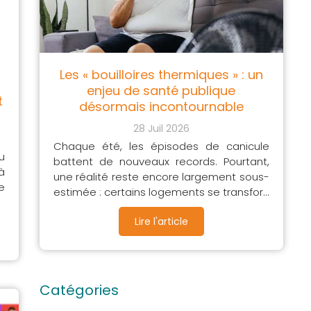
Les « bouilloires thermiques » : un
enjeu de santé publique
t
désormais incontournable
e
28 Juil 2026
Chaque été, les épisodes de canicule
u
battent de nouveaux records. Pourtant,
à
une réalité reste encore largement sous-
e
estimée : certains logements se transfor...
Lire l'article
Catégories