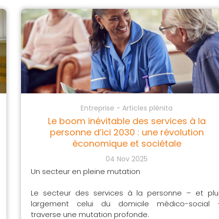
Entreprise - Articles plénita
Le boom inévitable des services à la
personne d’ici 2030 : une révolution
économique et sociétale
04 Nov 2025
Un secteur en pleine mutation
Le secteur des services à la personne – et plu
largement celui du domicile médico-social 
traverse une mutation profonde.